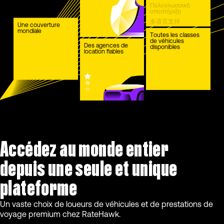
Πολυγλωσσική
υποστήριξη
多语言支持
Une couverture
mondiale
Çok dilli destek
Toutes les classes
de véhicules
Des agences de
disponibles
location fiables
Accédez au monde entier
depuis une seule et unique
plateforme
Un vaste choix de loueurs de véhicules et de prestations de
voyage premium chez RateHawk.