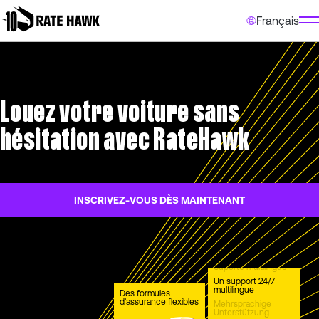
Français
Louez votre voiture sans
hésitation avec RateHawk
INSCRIVEZ-VOUS DÈS MAINTENANT
Suporte multilíngue
Un support 24/7
multilingue
Des formules
d'assurance flexibles
Mehrsprachige
Unterstützung