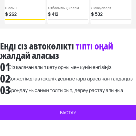
Шағын
Отбасылық көлем
Люкс/спорт
$
262
$
412
$
532
Енді сіз автокөлікті
тіпті оңай
жалдай аласыз
01
Сіз қалаған алып кету орны мен күнін енгізіңіз
02
Қолжетімді автокөлік ұсыныстары арасынан таңдаңыз
03
Брондау нысанын толтырып, дереу растау алыңыз
БАСТАУ