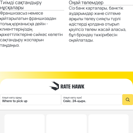
Тиімді сақтандыру
Оңай төлемдер
нұсқалары
Сіз банк карталары, банктік
Франшизасыз немесе
аударымдар және сілтеме
қайтарылатын франшизадан
арқылы төлеу сияқты түрлі
толық қорғанысқа дейін -
әдістерді қолдана отырып
клиенттеріңіздің
қауіпсіз төлем жасай аласыз,
қажеттіліктеріне сәйкес келетін
бұл брондау тәжірибесін
сақтандыру жоспарын
оңайлатады.
таңдаңыз.
Алып кету орны
Алып кету күні
Where to pick up
Сейс. 24-қырк.