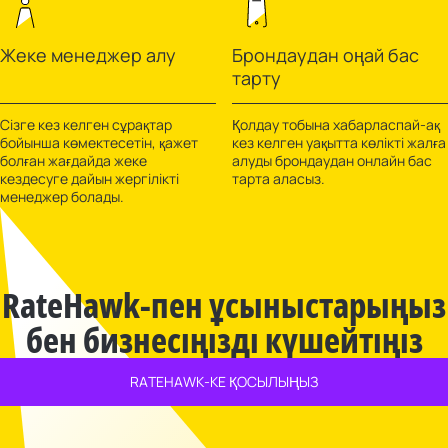
Жеке менеджер алу
Брондаудан оңай бас
тарту
Сізге кез келген сұрақтар
Қолдау тобына хабарласпай-ақ
бойынша көмектесетін, қажет
кез келген уақытта көлікті жалға
болған жағдайда жеке
алуды брондаудан онлайн бас
кездесуге дайын жергілікті
тарта аласыз.
менеджер болады.
RateHawk-пен ұсыныстарыңыз
бен бизнесіңізді күшейтіңіз
RATEHAWK-КЕ ҚОСЫЛЫҢЫЗ