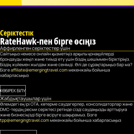
Серіктестік
RateHawk-пен бірге өсіңіз
Аффирленген серіктестер үшін
Сайтыңыз немесе онлайн қызметіңіз арқылы қонақүйлерді
брондауды жеңіл және тиімді ету үшін біздің шешіммен біріктіріңіз.
Біздің жүйемен жылдам және сенімді. Әлі де сұрақтарыңыз бар ма?
Бізге
affiliate@emergingtravel.com
мекенжайы бойынша
хабарласыңыз
КӨБІРЕК БІЛУ
Жабдықтаушылар үшін
Әлемдегі ең ірі OTA, көтерме саудагерлер, консолидаторлар және
DMC-тердің ресми серіктесі ретінде сізді саудаңызды арттыруға
және бизнесіңізді бірге өсіруге шақырамыз. Бізге
tpp@emergingtravel.com
мекенжайы бойынша хабарласыңыз