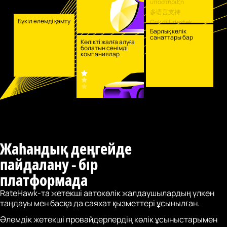
υποστήριξη
多语言支持
Бүкіл әлемді қамту
Çok dilli destek
Барлық көлік
санаттары бар
Көлікті жалға алуға
болатын сенімді
компаниялар
Жаһандық деңгейде
пайдалану - бір
платформада
RateHawk-та жетекші автокөлік жалдаушылардың үлкен
таңдауы мен басқа да саяхат қызметтері ұсынылған.
Әлемдік жетекші провайдерлердің көлік ұсыныстарымен