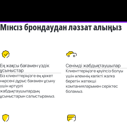
Мінсіз брондаудан ләззат алыңыз
Ең жақсы бағамен үздік
Сенімді жабдықтаушылар
ұсыныстар
Клиенттеріңізге қауіпсіз болуы
Біз клиенттеріңізге ең қажет
үшін әлемнің көлікті жалға
нәрсені дұрыс бағамен ұсыну
беретін жетекші
үшін әртүрлі
компанияларымен серіктес
жабдықтаушылардың
боламыз.
ұсыныстарын салыстырамыз.