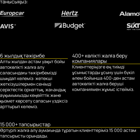
танысыңыз:
6 жылдық тәжірибе
400+ көлікті жалға беру
компаниялары
Алты жылдан астам уақыт бойы
Клиенттеріңізге ең тиімді
автокөлікті жалға алу
ұсыныстарды ұсыну үшін бүкіл
саласындағы тәжірибемізді
әлем бойынша 400-ден астам
шыңдап келеміз: жетекші
автокөлікті жалға беруші
жеткізушілермен сенімді
компаниямен жұмыс істейміз.
серіктестік орнаттық, жаһандық
ауқымымызды кеңейттік және
қызмет көрсету сапасын үздіксіз
арттырып келеміз.
15 000+ тапсырыстар
Әртүрлі жалға алу аумағында тұратын клиенттеріміз 15 000 астам
тапсырысты орындады.