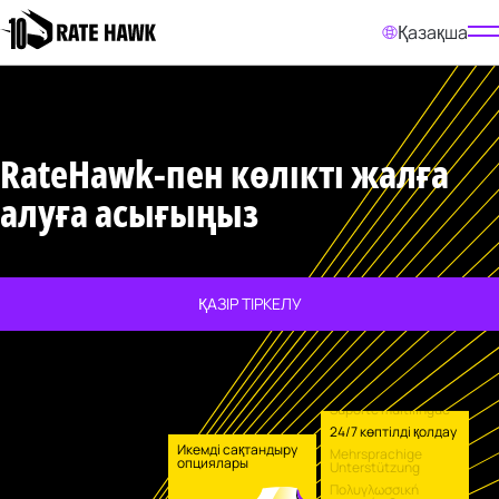
Қазақша
RateHawk-пен көлікті жалға
алуға асығыңыз
ҚАЗІР ТІРКЕЛУ
Suporte multilíngue
24/7 көптілді қолдау
Икемді сақтандыру
Mehrsprachige
опциялары
Unterstützung
Πολυγλωσσική