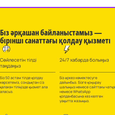
Біз әрқашан байланыстамыз —
бірінші санаттағы қолдау қызметі
Сөйлесетін тілді
24/7 хабарда болыңыз
таңдаңыз
Біз 50 астам тілде қолдау
Біз әркез көмектесуге
көрсетеміз, сондықтан сіз
дайынбыз. Бізге қоңырау
қалаған тіліңізде қызмет ала
шалыңыз немесе сайттағы чатқа
аласыз.
немесе WhatsApp
қолданбасына кез келген
уақытта жазыңыз.