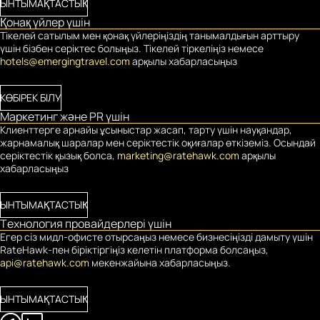
ЫНТЫМАҚТАСТЫҚ
Қонақ үйлер үшін
Тікелей сатылым мен қонақ үйлеріңіздің танымалдығын арттыру
үшін бізбен серіктес болыңыз. Тікелей тіркеліңіз немесе
hotels@emergingtravel.com
арқылы хабарласыңыз
КӨБІРЕК БІЛУ
Маркетинг және PR үшін
Клиенттерге арнайы ұсыныстар жасап, тарту үшін науқандар,
жарнамалық шаралар мен серіктестік оқиғалар өткіземіз. Осындай
серіктестік қызық болса,
marketing@ratehawk.com
арқылы
хабарласыңыз
ЫНТЫМАҚТАСТЫҚ
Технология провайдерлері үшін
Егер сіз мидл-офисте отырсаңыз немесе бизнесіңізді дамыту үшін
RateHawk-пен біріктіргіңіз келетін платформа болсаңыз,
api@ratehawk.com
мекенжайына хабарласыңыз.
ЫНТЫМАҚТАСТЫҚ