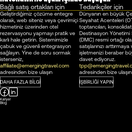
Bağlı satış ortakları için
Tedarikçiler için
Geliştirdiğimiz çözüme entegre
Dünyanın en büyük Çe
olarak, web siteniz veya çevrimiçi
Seyahat Acenteleri (O
hizmetiniz üzerinden otel
toptancıları, konsolidat
rezervasyonu yapmayı pratik ve
Destinasyon Yönetimi Ş
karlı hale getirin. Sistemimizle
(DMC) resmi ortağı olar
çabuk ve güvenli entegrasyon
satışlarınızı arttırmaya
sağlayın. Yine de soru sormak
işletmenizi beraber b
isterseniz,
davet ediyoruz.
affiliate@emergingtravel.com
tpp@emergingtravel.
adresinden bize ulaşın
adresinden bize ulaşın
DAHA FAZLA BİLGİ
İŞBIRLIĞI YAPIN
Kariyer
Blog