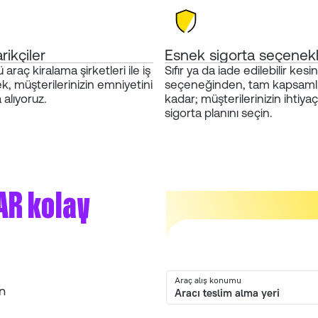
rikçiler
Esnek sigorta seçenekl
raç kiralama şirketleri ile iş
Sıfır ya da iade edilebilir kesint
ek, müşterilerinizin emniyetini
seçeneğinden, tam kapsamlı
 alıyoruz.
kadar; müşterilerinizin ihtiya
sigorta planını seçin.
AR kolay
Araç alış konumu
in
Aracı teslim alma yeri