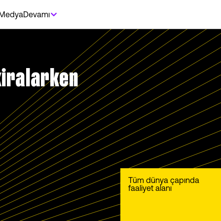
Medya
Devamı
kiralarken
Tüm dünya çapında
faaliyet alanı