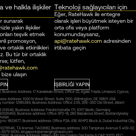
ve halkla ilişkiler
Teknoloji sağlayıcıları için
Eğer, RateHawk ile entegre
ler sunarak
olarak işleri büyütmek isteyen bir
izle yakın ilişkiler
orta ofis veya platform
onları teşvik etmek
konumundaysanız,
enli promosyon,
api@ratehawk.com
adresinden
 ortaklık etkinlikleri
irtibata geçin
. Bu tür bir ortaklık
rse; lütfen,
@ratehawk.com
bize ulaşın
APIN
İŞBIRLIĞI YAPIN
Business Address: 17 Karaiskaki Street, Office 22, Agaia Triada, Limassol, Cyprus,
iness Address: 1000 N West Street, Suite 1200, Wilmington, DE 19801 USA
mber 12185384, Business Address: Office 2.05, 256–260 Old Street, Albert
3546, Business Address: Friedrichstraße 171, 10117 Berlin, Germany
40026456, Business address: Office SP2-18, 280 Baizakova Street, Bostandykskiy
khstan
.no: 1803677, Business address: Office P2A-J08, WHP2 Block A, Dubai Industrial City,
201927854K, TA license: TA03682, Business address: 300 Tampines Avenue 5 #09-02,
5 6679 5630,
singapore@emergingtravel.com
2673890, Business Address: Milano (MI) Via Cosimo Del Fante 6 CAP 20122, PEC: