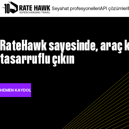
Seyahat profesyonelleri
API çözümleri
RateHawk sayesinde, araç 
tasarruflu çıkın
HEMEN KAYDOL