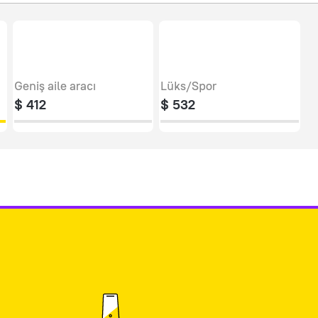
Geniş aile aracı
Lüks/Spor
$
412
$
532