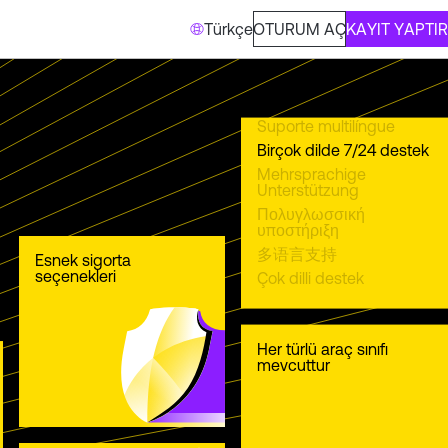
Türkçe
OTURUM AÇ
KAYIT YAPTIR
Suporte multilíngue
Birçok dilde 7/24 destek
Mehrsprachige
Unterstützung
Πολυγλωσσική
υποστήριξη
多语言支持
Esnek sigorta
seçenekleri
Çok dilli destek
Her türlü araç sınıfı
mevcuttur