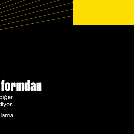
atformdan
diğer
liyor.
ralama