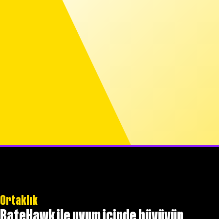
Ortaklık
RateHawk ile uyum içinde büyüyün