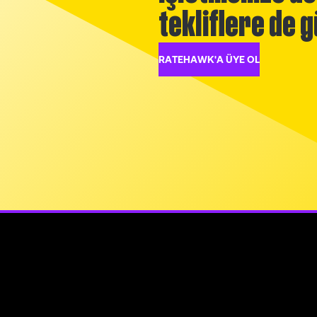
tekliflere de g
RATEHAWK'A ÜYE OL