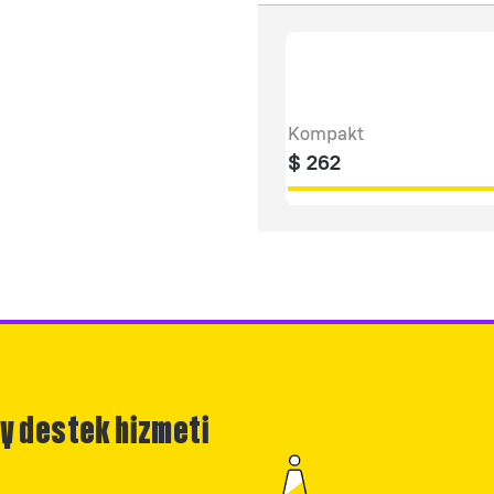
Kompakt
$
262
ey destek hizmeti