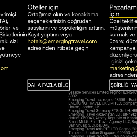
Oteller için
Pazarlama 
için
vrimiçi
Ortağımız olun ve konaklama
TA),
seçeneklerinizin doğrudan
Özel teklif
örleri ve
satışlarını ve popülerliğini arttırın.
müşterilerim
irketlerinin
Kayıt yaptırın veya
kurmak ve 
ak; sizi,
hotels@emergingtravel.com
üzere; düz
 ve
adresinden irtibata geçin
kampanya ve
üyütmeye
düzenliyoruz
ilginizi çeke
com
marketing
adresinden 
DAHA FAZLA BİLGİ
İŞBIRLIĞI Y
Leaside Services Limited, reg.no HE342401, 
3032
Emerging Travel Inc., reg.no 4869611, Bus
EMERGING TRAVEL UK LIMITED, Company nu
House, London, UK
Emerging Travel Germany ETG GmbH, HRB 21
Emerging Travel Kazakhstan LLP, BIN 1912
district, 050040, Almaty, Republic of Kaza
Smart Middle East Travel Agency L.L.C, Reg
Saih Shuaib 3, Dubai, UAE
Emerging Travel Asia PTE. LTD, Reg.no: 
Tampines Junction Singapore 529653, +6
Emerging Travel Italy S.R.L., Reg. no: MI-