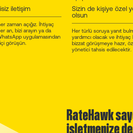
siz iletişim
Sizin de kişiye özel y
olsun
er zaman açığız. İhtiyaç
 an, bizi arayın ya da
Her türlü soruya yanıt bul
 WhatsApp uygulamasından
yardımcı olacak ve ihtiyaç h
içi görüşün.
bizzat görüşmeye hazır, öz
yönetici tahsis edilecektir.
RateHawk say
işletmenize d