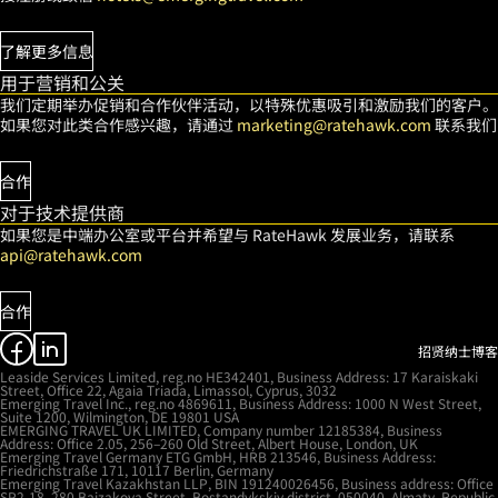
了解更多信息
用于营销和公关
我们定期举办促销和合作伙伴活动，以特殊优惠吸引和激励我们的客户。
如果您对此类合作感兴趣，请通过
marketing@ratehawk.com
联系我们
合作
对于技术提供商
如果您是中端办公室或平台并希望与 RateHawk 发展业务，请联系
api@ratehawk.com
合作
招贤纳士
博客
Leaside Services Limited, reg.no HE342401, Business Address: 17 Karaiskaki
Street, Office 22, Agaia Triada, Limassol, Cyprus, 3032
Emerging Travel Inc., reg.no 4869611, Business Address: 1000 N West Street,
Suite 1200, Wilmington, DE 19801 USA
EMERGING TRAVEL UK LIMITED, Company number 12185384, Business
Address: Office 2.05, 256–260 Old Street, Albert House, London, UK
Emerging Travel Germany ETG GmbH, HRB 213546, Business Address:
Friedrichstraße 171, 10117 Berlin, Germany
Emerging Travel Kazakhstan LLP, BIN 191240026456, Business address: Office
SP2-18, 280 Baizakova Street, Bostandykskiy district, 050040, Almaty, Republic