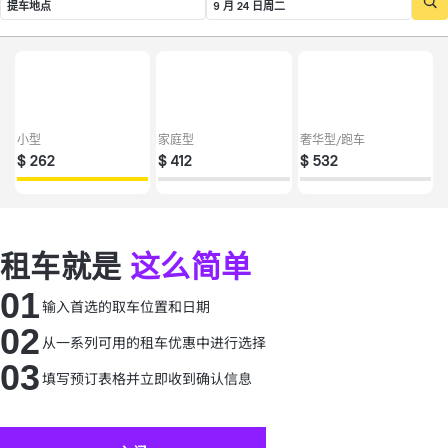
提车地点
9 月 24 日周二
小型
家庭型
奢华型/跑车
$
262
$
412
$
532
租车就是
这么简单
01
输入首选的取车位置和日期
02
从一系列可用的租车优惠中进行选择
03
填写预订表格并立即收到确认信息