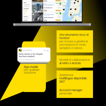
Uno strumento ricco di
funzioni
per trovare e gestire le
prenotazioni in modo
semplice e veloce
Modelli di collaborazione
al netto o al lordo
App mobile
per qualsiasi
soluzione
Assistenza
multilingue disponibile
24/7
Account manager
personale