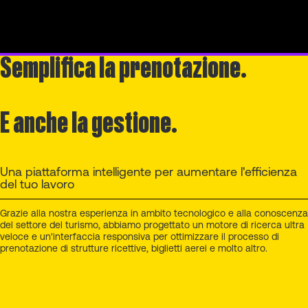
Semplifica la prenotazione.
E anche la gestione.
Una piattaforma intelligente per aumentare l'efficienza
del tuo lavoro
Grazie alla nostra esperienza in ambito tecnologico e alla conoscenza
del settore del turismo, abbiamo progettato un motore di ricerca ultra
veloce e un'interfaccia responsiva per ottimizzare il processo di
prenotazione di strutture ricettive, biglietti aerei e molto altro.