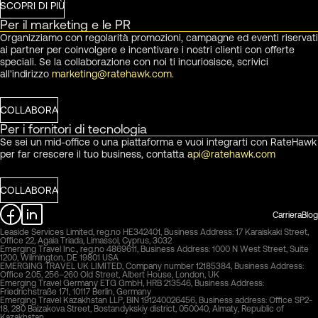
SCOPRI DI PIÙ
Per il marketing e le PR
Organizziamo con regolarità promozioni, campagne ed eventi riservati
ai partner per coinvolgere e incentivare i nostri clienti con offerte
speciali. Se la collaborazione con noi ti incuriosisce, scrivici
all'indirizzo
marketing@ratehawk.com
.
COLLABORA
Per i fornitori di tecnologia
Se sei un mid-office o una piattaforma e vuoi integrarti con RateHawk
per far crescere il tuo business, contatta
api@ratehawk.com
COLLABORA
Carriera
Blog
Leaside Services Limited, reg.no HE342401, Business Address: 17 Karaiskaki Street,
Office 22, Agaia Triada, Limassol, Cyprus, 3032
Emerging Travel Inc., reg.no 4869611, Business Address: 1000 N West Street, Suite
1200, Wilmington, DE 19801 USA
EMERGING TRAVEL UK LIMITED, Company number 12185384, Business Address:
Office 2.05, 256–260 Old Street, Albert House, London, UK
Emerging Travel Germany ETG GmbH, HRB 213546, Business Address:
Friedrichstraße 171, 10117 Berlin, Germany
Emerging Travel Kazakhstan LLP, BIN 191240026456, Business address: Office SP2-
18, 280 Baizakova Street, Bostandykskiy district, 050040, Almaty, Republic of
Kazakhstan