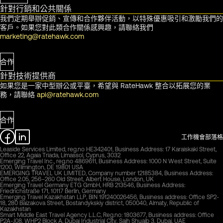
針對行銷和公共關係
我們定期舉辦促銷、宣傳和合作夥伴活動，以特殊優惠吸引和激勵我們的
客戶。如果您對此類合作關係感興趣，請聯絡我們
marketing@ratehawk.com
合作
針對技術提供商
如果您是一家中型辦公或平臺，希望與 RateHawk 整合以拓展您的業
務，請聯絡
api@ratehawk.com
合作
工作機會
部落格
Leaside Services Limited, reg.no HE342401, Business Address: 17 Karaiskaki Street,
Office 22, Agaia Triada, Limassol, Cyprus, 3032
Emerging Travel Inc., reg.no 4869611, Business Address: 1000 N West Street, Suite
1200, Wilmington, DE 19801 USA
EMERGING TRAVEL UK LIMITED, Company number 12185384, Business Address:
Office 2.05, 256–260 Old Street, Albert House, London, UK
Emerging Travel Germany ETG GmbH, HRB 213546, Business Address:
Friedrichstraße 171, 10117 Berlin, Germany
Emerging Travel Kazakhstan LLP, BIN 191240026456, Business address: Office SP2-
18, 280 Baizakova Street, Bostandykskiy district, 050040, Almaty, Republic of
Kazakhstan
Smart Middle East Travel Agency L.L.C, Reg.no: 1803677, Business address: Office
P2A-J08, WHP2 Block A, Dubai Industrial City, Saih Shuaib 3, Dubai, UAE